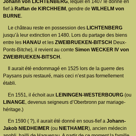
Johann von LICHTENBERG
, lequel en 1407 le donne en
fief à
Raffan de KIRCHHEIM
, gendre de
WILHELM von
BURNE
.
Le château reste en possession des
LICHTENBERG
jusqu’à leur extinction en 1480. Lors du partage des biens
entre les
HANAU
et les
ZWEIBRUEKEN-BITSCH
Deux-
Ponts-Bitche), il revient au comte
Simon WECKER IV
von
ZWEIBRUEKEN-BITSCH
.
Il aurait été endommagé en 1525 lors de la guerre des
Paysans puis restauré, mais ceci n’est pas formellement
établi.
En 1551, il échoit aux
LEININGEN-WESTERBOURG
(ou
LINANGE
, devenus seigneurs d’Oberbronn par mariage-
héritage.)
En 1590 ( ?), il aurait été donné en sous-fief a
Johann-
Jakob NIEDHEIMER
(ou
NIETHAMER
), ancien médecin
anobli, bailli de Haguenau. A partir de ce moment la famille